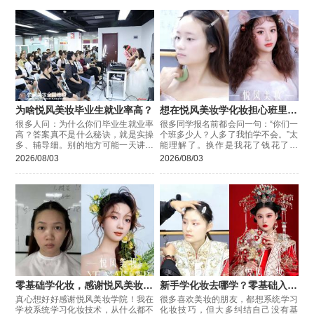
为啥悦风美妆毕业生就业率高？
想在悦风美妆学化妆担心班里人
多学不会？
很多人问：为什么你们毕业生就业率
很多同学报名前都会问一句：“你们一
高？答案真不是什么秘诀，就是实操
个班多少人？人多了我怕学不会。”太
多、辅导细。别的地方可能一天讲两
能理解了。换作是我花了钱花了时
小时理论，剩下时间全靠自己摸索，
间，就怕上课挤在后排看不清老师演
2026/08/03
2026/08/03
学成什么样全看个人悟性；
示，轮到自己上手时老师已经走了，
零基础学化妆，感谢悦风美妆让
新手学化妆去哪学？零基础入门
我掌握好技术
美妆攻略
真心想好好感谢悦风美妆学院！我在
很多喜欢美妆的朋友，都想系统学习
学校系统学习化妆技术，从什么都不
化妆技巧，但大多纠结自己没有基