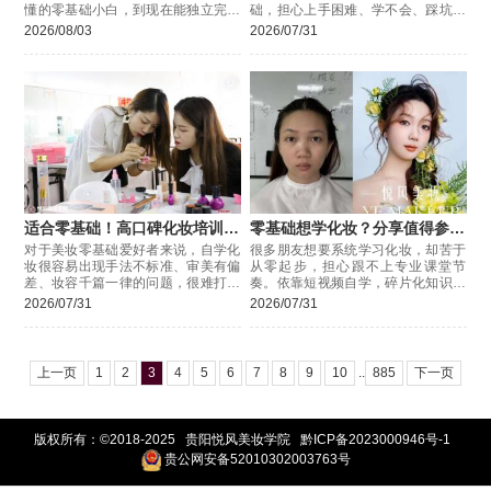
懂的零基础小白，到现在能独立完成
础，担心上手困难、学不会、踩坑。
完整妆造、会设计创意造型、审美全
挑选化妆培训机构，对于零基础学员
2026/08/03
2026/07/31
面提升，真的改变特别大。
来说，适配度、教学模式、学习氛围
适合零基础！高口碑化妆培训机
零基础想学化妆？分享值得参考
构盘点
的美妆培训
对于美妆零基础爱好者来说，自学化
很多朋友想要系统学习化妆，却苦于
妆很容易出现手法不标准、审美有偏
从零起步，担心跟不上专业课堂节
差、妆容千篇一律的问题，很难打造
奏。依靠短视频自学，碎片化知识点
出精致适配的妆容。因此，系统的线
很难串联起来，经常出现看得懂、上
2026/07/31
2026/07/31
下专业学习，是快速提升美妆技能的
手很难的情况。想要系统化掌握化妆
优选择，
技能，
上一页
1
2
3
4
5
6
7
8
9
10
..
885
下一页
版权所有：©2018-2025 贵阳悦风美妆学院
黔ICP备2023000946号-1
贵公网安备52010302003763号