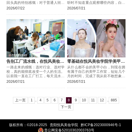
回头真的特别感慨：对于普通人转行
听时不知道重点观察哪些内容，白白
来说，选对一所正规专业的学校，真
错过判断教学质量的机会，分享几个
2026/07/22
2026/07/21
的能少走超级多弯路，
试听时可直接参考的观察角度。
告别工厂流水线，在悦风美妆学
零基础在悦风美妆学院学美甲逆
院学化妆
袭
一路走来的感慨：选对行业、选对学
从什么都不会的美甲小白，到现在拥
校，真的能彻底改变一个人的生活。
有属于自己的美甲工作室，短短几个
以前我一直在工厂打工，每天流水线
月的时间，完成了我从前不敢想象的
重复枯燥的工作，熬夜加班、常年站
蜕变。一路走来想感谢的，就是悦风
2026/07/21
2026/07/21
班，环境嘈杂又压抑。每天累得身心
美妆学院，是专业的教学、耐心负责
俱疲，
上一页
1
..
4
5
6
7
8
9
10
11
12
..
885
下一页
版权所有：©2018-2025 贵阳悦风美妆学院
黔ICP备2023000946号-1
贵公网安备52010302003763号