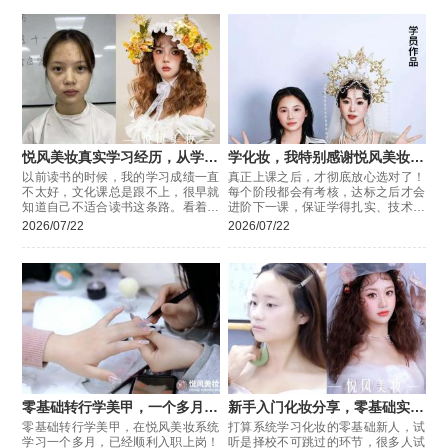
悦风美妆真实学习经历，从学渣
学化妆，我特别感谢悦风美妆学
逆袭！
院
以前读书的时候，我的学习成绩一直
真正上课之后，才彻底放心选对了！
不太好，文化课总是跟不上，很早就
每个阶段都会有考核，达标之后才会
知道自己不适合读书这条路。看着身
进阶下一课，保证学得扎实、技术过
边的人各有出路，我其实特别迷茫，
硬，不会浑水摸鱼混毕业。平时课后
2026/07/22
2026/07/22
一直很焦虑。
有任何问题，随时可以问老师，答疑
很及时，
零基础转行学美甲，一个多月顺
新手入门化妆分享，零基础实地
利上岗
试听的实用判断方法
零基础转行学美甲，在悦风美妆系统
打算系统学习化妆的零基础新人，试
学习一个多月，已经顺利入职上岗！
听是择校不可跳过的环节，很多人试