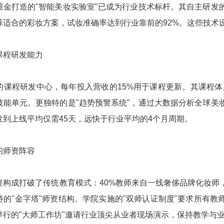
重金打造的"智能美妆实验室"已成为行业技术标杆。其自主研发
荐适合的彩妆方案，试妆准确率达到行业靠前的92%。这些技术
课程研发能力
的课程研发中心，每年投入营收的15%用于课程更新。其课程体
技能单元。更独特的是"趋势预警系统"，通过大数据分析全球美
发到上线平均仅需45天，远快于行业平均的4个月周期。
的师资阵容
资构成打破了传统教育模式：40%教师来自一线奢侈品牌化妆师，
特的"金字塔"师资结构。学院实施的"双师认证制度"要求所有
举行的"大师工作坊"邀请行业顶尖从业者现场演示，保持教学与