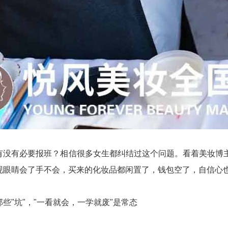
有没有必要报班？相信很多女生都纠结过这个问题。看着美妆博
现眼睛会了手不会，买来的化妆品都闲置了，钱包空了，自信心
些"坑"，"一看就会，一学就废"是常态