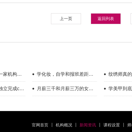
上一页
返回列表
一家机构教
学化妆，自学和报班差距到
纹绣师真的
底有多大？
年的真实感
立完成cos
月薪三千和月薪三万的女
学美甲到底
做得到
生，差的是一门可变现的手
历告诉你答
艺
官网首页
机构概况
新闻资讯
课程设置
师