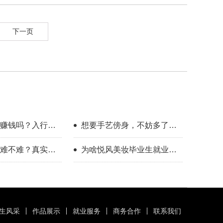
下一页
赚钱吗？入行半
想要手艺傍身，不妨多了解
受
一下美业这个方向
难不难？真实经
为啥悦风美妆毕业生就业率
案
高？
生风采
作品展示
就业服务
商务合作
联系我们