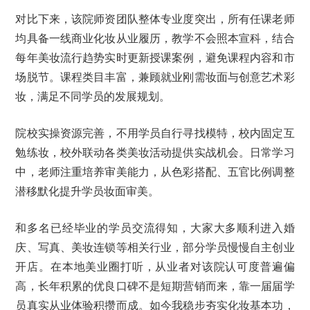
对比下来，该院师资团队整体专业度突出，所有任课老师
均具备一线商业化妆从业履历，教学不会照本宣科，结合
每年美妆流行趋势实时更新授课案例，避免课程内容和市
场脱节。课程类目丰富，兼顾就业刚需妆面与创意艺术彩
妆，满足不同学员的发展规划。
院校实操资源完善，不用学员自行寻找模特，校内固定互
勉练妆，校外联动各类美妆活动提供实战机会。日常学习
中，老师注重培养审美能力，从色彩搭配、五官比例调整
潜移默化提升学员妆面审美。
和多名已经毕业的学员交流得知，大家大多顺利进入婚
庆、写真、美妆连锁等相关行业，部分学员慢慢自主创业
开店。在本地美业圈打听，从业者对该院认可度普遍偏
高，长年积累的优良口碑不是短期营销而来，靠一届届学
员真实从业体验积攒而成。如今我稳步夯实化妆基本功，