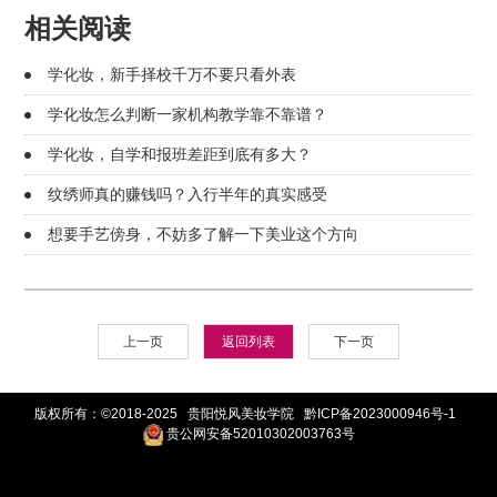
相关阅读
学化妆，新手择校千万不要只看外表
学化妆怎么判断一家机构教学靠不靠谱？
学化妆，自学和报班差距到底有多大？
纹绣师真的赚钱吗？入行半年的真实感受
想要手艺傍身，不妨多了解一下美业这个方向
上一页
返回列表
下一页
版权所有：©2018-2025 贵阳悦风美妆学院
黔ICP备2023000946号-1
贵公网安备52010302003763号