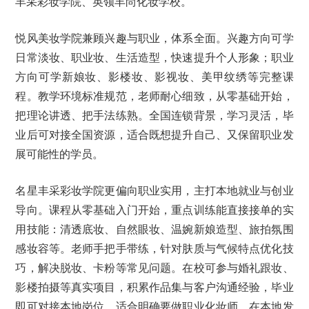
丰采彩妆学院、英领丰尚化妆学校。
悦风美妆学院兼顾兴趣与职业，体系全面。兴趣方向可学
日常淡妆、职业妆、生活造型，快速提升个人形象；职业
方向可学新娘妆、影楼妆、影视妆、美甲纹绣等完整课
程。教学环境标准规范，老师耐心细致，从零基础开始，
把理论讲透、把手法练熟。全国连锁背景，学习灵活，毕
业后可对接全国资源，适合既想提升自己、又保留职业发
展可能性的学员。
名星丰采彩妆学院更偏向职业实用，主打本地就业与创业
导向。课程从零基础入门开始，重点训练能直接接单的实
用技能：清透底妆、自然眼妆、温婉新娘造型、旅拍氛围
感妆容等。老师手把手带练，针对肤质与气候特点优化技
巧，解决脱妆、卡粉等常见问题。在校可参与婚礼跟妆、
影楼拍摄等真实项目，积累作品集与客户沟通经验，毕业
即可对接本地岗位。适合明确要做职业化妆师、在本地发