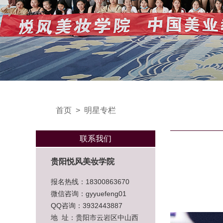
首页
>
明星专栏
联系我们
贵阳悦风美妆学院
报名热线：18300863670
微信咨询：gyyuefeng01
QQ咨询：3932443887
地 址：贵阳市云岩区中山西