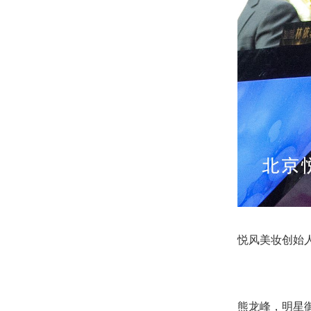
悦风美妆创始
熊龙峰，明星