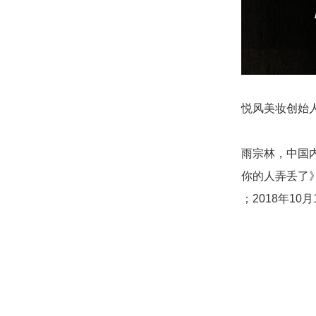
悦风美妆创始
雨宗林，中国
你的人弄丢了》
；2018年1