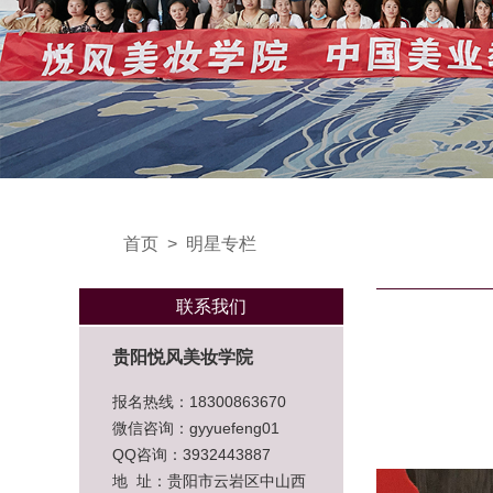
首页
>
明星专栏
联系我们
贵阳悦风美妆学院
报名热线：18300863670
微信咨询：gyyuefeng01
QQ咨询：3932443887
地 址：贵阳市云岩区中山西