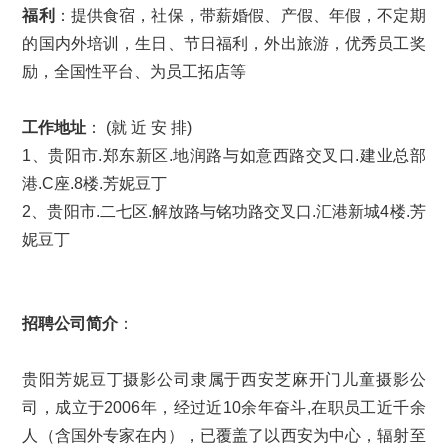
福利
：提供食宿，社保，带薪婚假、产假、年假，不定期
的国内外培训，生日、节日福利，外出旅游，优秀员工奖
励，全国性平台、为员工拓店等
工作地址
： (就 近 安 排)
1、贵阳市.郑东新区.地润路与如意西路交叉口.建业总部
港.C座.8楼.芳妮豆丁
2、贵阳市.二七区.解放路与铭功路交叉口.汇港新城4楼.芳
妮豆丁
招聘公司简介
：
贵阳芳妮豆丁摄影公司隶属于西安芝麻开门儿童摄影公
司，成立于2006年，经过近10余年奋斗,在职员工近千余
人（含国外专家在内），已覆盖了以西安为中心，辐射至