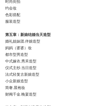
时尚街拍
约会妆
色彩搭配
服装造型
第
五
章：新娘
结婚
当天造型
婚礼姐妹团.伴娘造型
妈妈（婆婆）妆
都市型男造型
中式嫁衣.秀禾造型
仪式主纱.当日造型
法式轻复古新娘造型
小众新娘造型
简奢.晨袍妆
财阀千金.晚宴造型