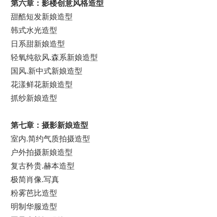
第
六
章：影楼创意风格造型
甜酷短发新娘造型
韩式水光造型
日系甜新娘造型
轻氧纯欲风.森系新娘造型
国风.新中式新娘造型
花漾鲜花新娘造型
抓纱新娘造型
第
七
章：摄影新娘造型
室内.简约气质拍摄造型
户外拍摄新娘造型
复古矜贵.赫本造型
极简肖像.写真
粉雾芭比造型
明制华服造型