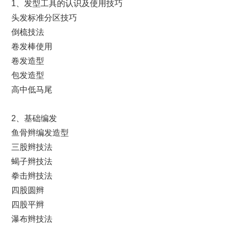
1、发型工具的认识及使用技巧
头发标准分区技巧
倒梳技法
卷发棒使用
卷发造型
包发造型
高中低马尾
2、基础编发
鱼骨辫编发造型
三股辫技法
蝎子辫技法
拳击辫技法
四股圆辫
四股平辫
瀑布辫技法