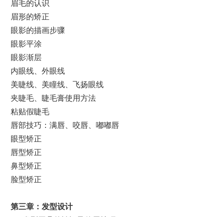
眉毛的认识
眉形的矫正
眼影的描画步骤
眼影平涂
眼影渐层
内眼线、外眼线
美睫线、美瞳线、飞扬眼线
夹睫毛、睫毛膏使用方法
粘贴假睫毛
唇部技巧：满唇、咬唇、嘟嘟唇
眼型矫正
唇型矫正
鼻型矫正
脸型矫正
第
三
章：发型设计