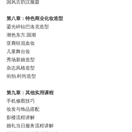
国风古韵汉服篇
第
八
章：特色
商业化妆
造型
鎏光碎钻巴洛克造型
潮色东方.国潮
亚裔轻混血妆
儿童舞台妆
秀场新娘造型
杂志风格造型
街拍.时尚造型
第九章：其他实用课程
手机修图技巧
妆发与饰品搭配
影楼流程讲解
婚礼当日服务流程讲解